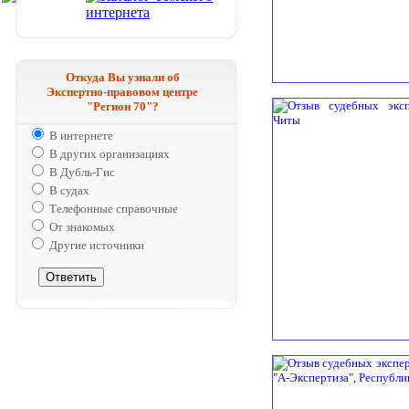
Откуда Вы узнали об
Экспертно-правовом центре
"Регион 70"?
В интернете
В других организациях
В Дубль-Гис
В судах
Телефонные справочные
От знакомых
Другие источники