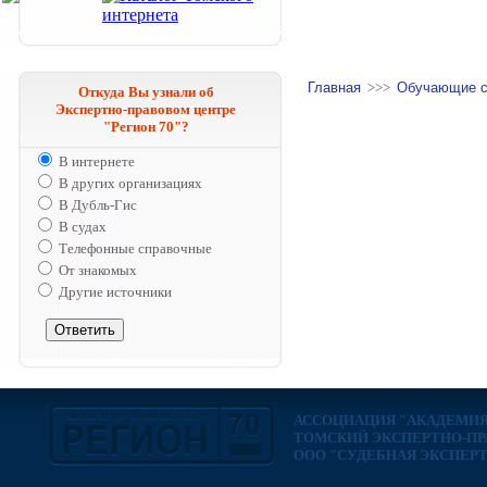
Главная
>>>
Обучающие 
Откуда Вы узнали об
Экспертно-правовом центре
"Регион 70"?
В интернете
В других организациях
В Дубль-Гис
В судах
Телефонные справочные
От знакомых
Другие источники
АССОЦИАЦИЯ "АКАДЕМИЯ
ТОМСКИЙ ЭКСПЕРТНО-ПРА
ООО "СУДЕБНАЯ ЭКСПЕР